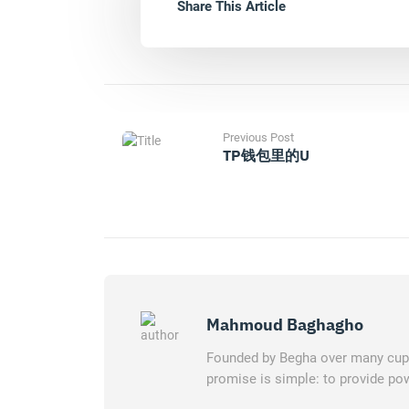
Share This Article
Previous Post
TP钱包里的u
Mahmoud Baghagho
Founded by Begha over many cups 
promise is simple: to provide pow