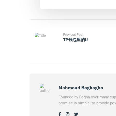
Previous Post
TP钱包里的u
Mahmoud Baghagho
Founded by Begha over many cups 
promise is simple: to provide pow