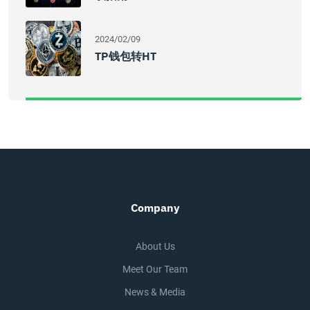
2024/02/09
TP钱包转HT
Company
About Us
Meet Our Team
News & Media