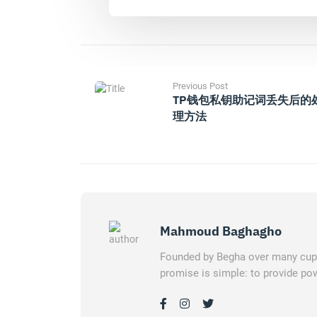
Previous Post
TP钱包私钥助记词丢失后的
理方法
Mahmoud Baghagho
Founded by Begha over many cups 
promise is simple: to provide pow