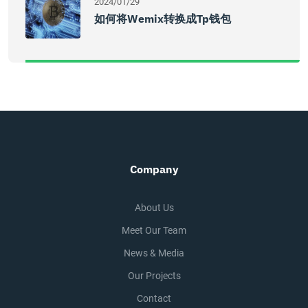
2024/01/29
如何将wemix转换成tp钱包
Company
About Us
Meet Our Team
News & Media
Our Projects
Contact