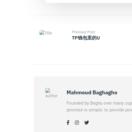
Previous Post
TP钱包里的u
Mahmoud Baghagho
Founded by Begha over many cups 
promise is simple: to provide pow